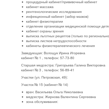
процедурный кабинет/прививочный кабинет
кабинет массажа
рентгенологические исследования
инфекционный кабинет (забор мазков)
кабинет физиотерапии
отделение организации медицинской помощи детя
кабинет охраны зрения
выписка льготных рецептов (только по регионально
выписка листков нетрудоспособности
кабинеты физиотерапевтического лечения
Заведующая:
Волощук Ирина Игоревна
кабинет
№ 1
, телефон:
57-73-80
Старшая медсестра:
Григорьева Галина Викторовна
кабинет
№ 3
, телефон:
56-89-41
Участки (ул. Петровская, 49):
Участок № 15
(кабинет № 14)
врач:
Васильева Ольга Николаевна
медсестра:
Жирнова Валентина Сергеевна
зона обслуживания: