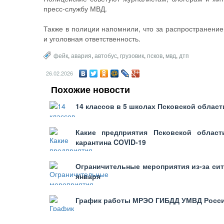
пресс-службу МВД.
Также в полиции напомнили, что за распространение
и уголовная ответственность.
фейк
,
авария
,
автобус
,
грузовик
,
псков
,
мвд
,
дтп
26.02.2026
Похожие новости
14 классов в 5 школах Псковской области
Какие предприятия Псковской област
карантина COVID-19
Ограничительные мероприятия из-за сит
января
График работы МРЭО ГИБДД УМВД России