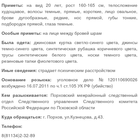
Приметы:
на вид 20 лет, рост 160-165 см, телосложение
худощавое, волосы темные, прямые, короткие, лицо овальное,
брови дугообразные, редкие, нос прямой, губы тонкие,
подбородок прямой, глаза темные.
Особые приметы:
на лице между бровей шрам
Была одета:
джинсовая куртка светло-синего цвета, джинсы
темно-синего цвета, синтетическая рубашка коричневого цвета,
трусы синтетические белого цвета, носки темного цвета,
резиновые тапки фиолетового цвета.
Иные сведения:
страдает психическим расстройством
Основание розыска:
уголовное дело №120110690026
возбуждено 16.07.2011 по ч.1 ст.105 УК РФ (убийство)
Кем разыскивается:
Порховский межрайонный следственный
отдел Следственного управления Следственного комитета
Российской Федерации по Псковской области
Куда обращаться:
г. Порхов, ул.Кузнецова, д.43.
Телефон:
8(81134)2-32-89