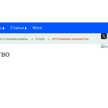
ы
Статьи
Фото
ес и пиломатериалы
Услуги
КУ Псковское лесничество
тво