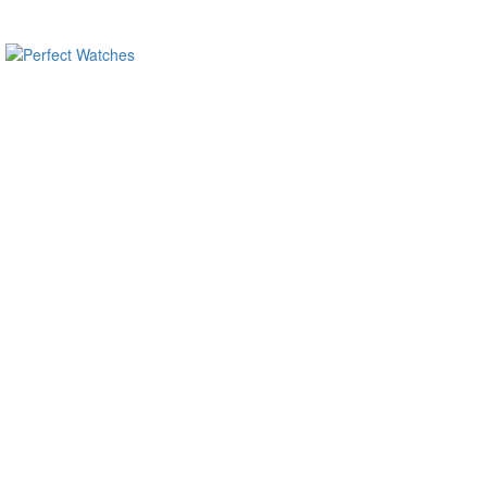
ساعات ماركة مقلدة
super clone watches