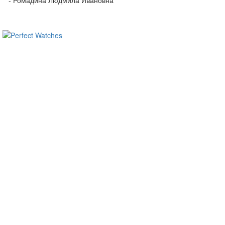
- Ромадина Людмила Ивановна
ساعات ماركة مقلدة
super clone watches