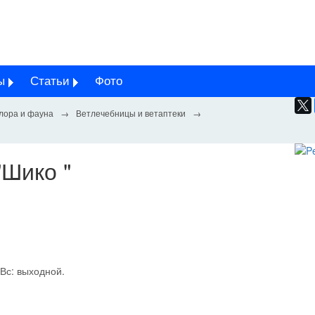
ы
Статьи
Фото
лора и фауна
Ветлечебницы и ветаптеки
"Шико "
 Вс: выходной.