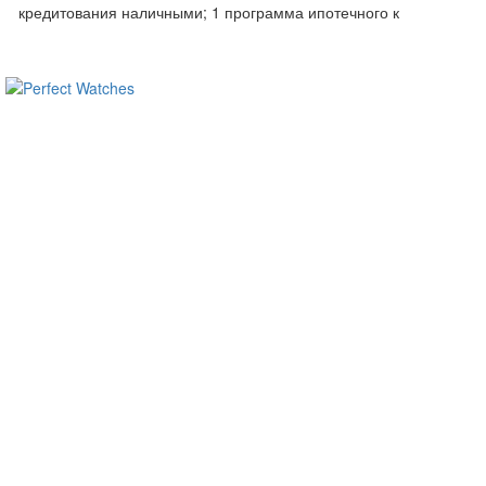
кредитования наличными; 1 программа ипотечного к
ساعات ماركة مقلدة
super clone watches