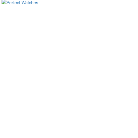
ساعات ماركة مقلدة
super clone watches