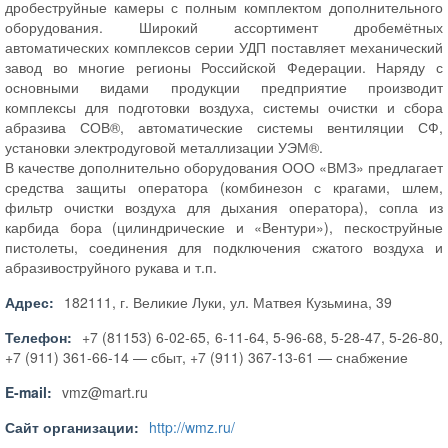
дробеструйные камеры с полным комплектом дополнительного
оборудования. Широкий ассортимент дробемётных
автоматических комплексов серии УДП поставляет механический
завод во многие регионы Российской Федерации. Наряду с
основными видами продукции предприятие производит
комплексы для подготовки воздуха, системы очистки и сбора
абразива СОВ®, автоматические системы вентиляции СФ,
установки электродуговой металлизации УЭМ®.
В качестве дополнительно оборудования ООО «ВМЗ» предлагает
средства защиты оператора (комбинезон с крагами, шлем,
фильтр очистки воздуха для дыхания оператора), сопла из
карбида бора (цилиндрические и «Вентури»), пескоструйные
пистолеты, соединения для подключения сжатого воздуха и
абразивоструйного рукава и т.п.
Адрес:
182111, г. Великие Луки, ул. Матвея Кузьмина, 39
Телефон:
+7 (81153) 6-02-65, 6-11-64, 5-96-68, 5-28-47, 5-26-80,
+7 (911) 361-66-14 — сбыт, +7 (911) 367-13-61 — снабжение
E-mail:
vmz@mart.ru
Сайт организации:
http://wmz.ru/