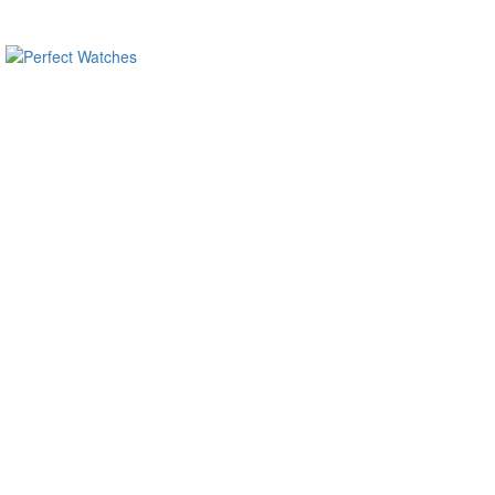
ساعات ماركة مقلدة
super clone watches