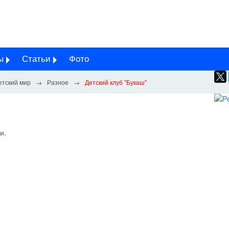
ы
Статьи
Фото
етский мир
Разное
Детский клуб "Букаш"
и.