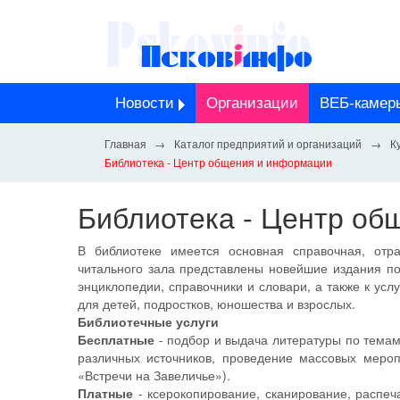
Новости
Организации
ВЕБ-камер
Каталог предприятий и организаций
К
Библиотека - Центр общения и информации
Библиотека - Центр об
В библиотеке имеется основная справочная, отр
читального зала представлены новейшие издания п
энциклопедии, справочники и словари, а также к ус
для детей, подростков, юношества и взрослых.
Библиотечные услуги
Бесплатные
- подбор и выдача литературы по тема
различных источников, проведение массовых мероп
«Встречи на Завеличье»).
Платные
- ксерокопирование, сканирование, распеч