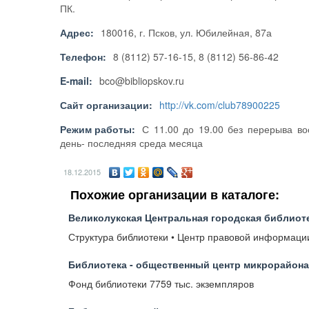
ПК.
Адрес:
180016, г. Псков, ул. Юбилейная, 87а
Телефон:
8 (8112) 57-16-15, 8 (8112) 56-86-42
E-mail:
bco@bibliopskov.ru
Сайт организации:
http://vk.com/club78900225
Режим работы:
С 11.00 до 19.00 без перерыва во
день- последняя среда месяца
18.12.2015
Похожие организации в каталоге:
Великолукская Центральная городская библиоте
Структура библиотеки • Центр правовой информации
Библиотека - общественный центр микрорайона
Фонд библиотеки 7759 тыс. экземпляров