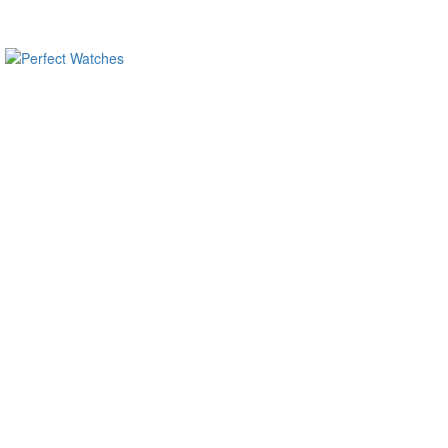
ساعات ماركة مقلدة
super clone watches