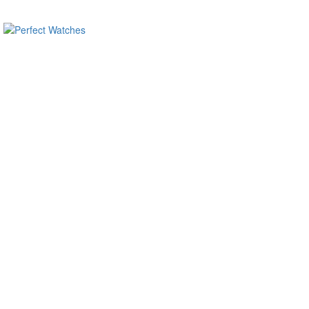
ساعات ماركة مقلدة
super clone watches