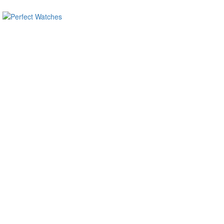
ساعات ماركة مقلدة
super clone watches