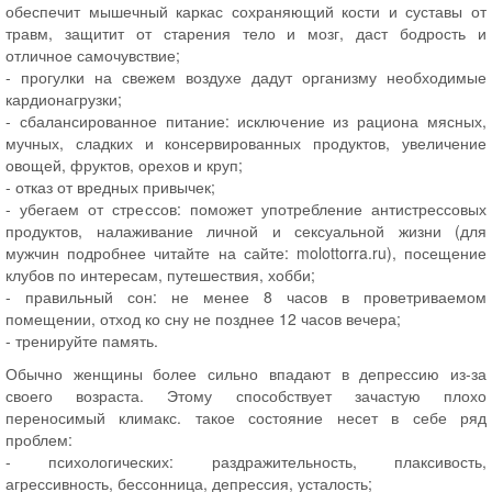
обеспечит мышечный каркас сохраняющий кости и суставы от
травм, защитит от старения тело и мозг, даст бодрость и
отличное самочувствие;
- прогулки на свежем воздухе дадут организму необходимые
кардионагрузки;
- сбалансированное питание: исключение из рациона мясных,
мучных, сладких и консервированных продуктов, увеличение
овощей, фруктов, орехов и круп;
- отказ от вредных привычек;
- убегаем от стрессов: поможет употребление антистрессовых
продуктов, налаживание личной и сексуальной жизни (для
мужчин подробнее читайте на сайте: molottorra.ru), посещение
клубов по интересам, путешествия, хобби;
- правильный сон: не менее 8 часов в проветриваемом
помещении, отход ко сну не позднее 12 часов вечера;
- тренируйте память.
Обычно женщины более сильно впадают в депрессию из-за
своего возраста. Этому способствует зачастую плохо
переносимый климакс. такое состояние несет в себе ряд
проблем:
- психологических: раздражительность, плаксивость,
агрессивность, бессонница, депрессия, усталость;