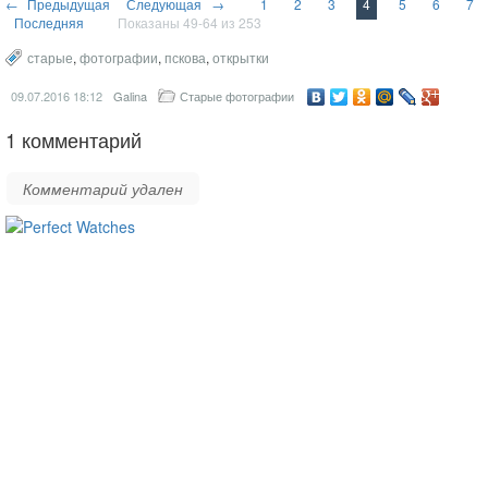
← Предыдущая
Следующая →
1
2
3
4
5
6
7
Последняя
Показаны 49-64 из 253
старые
,
фотографии
,
пскова
,
открытки
09.07.2016
18:12
Galina
Старые фотографии
1 комментарий
Комментарий удален
ساعات ماركة مقلدة
super clone watches