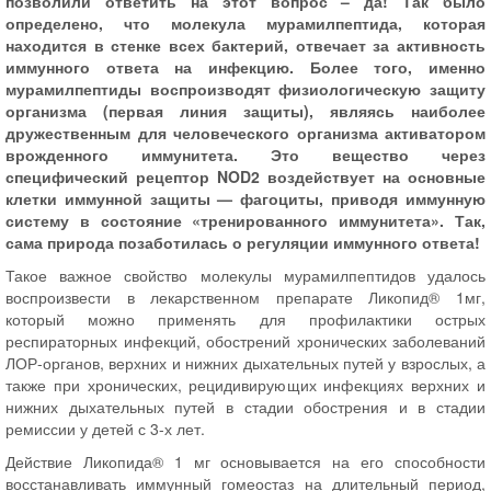
позволили ответить на этот вопрос – да! Так было
определено, что молекула мурамилпептида, которая
находится в стенке всех бактерий, отвечает за активность
иммунного ответа на инфекцию. Более того, именно
мурамилпептиды воспроизводят физиологическую защиту
организма (первая линия защиты), являясь наиболее
дружественным для человеческого организма активатором
врожденного иммунитета. Это вещество через
специфический рецептор NOD2 воздействует на основные
клетки иммунной защиты — фагоциты, приводя иммунную
систему в состояние «тренированного иммунитета». Так,
сама природа позаботилась о регуляции иммунного ответа!
Такое важное свойство молекулы мурамилпептидов удалось
воспроизвести в лекарственном препарате Ликопид® 1мг,
который можно применять для профилактики острых
респираторных инфекций, обострений хронических заболеваний
ЛОР-органов, верхних и нижних дыхательных путей у взрослых, а
также при хронических, рецидивирующих инфекциях верхних и
нижних дыхательных путей в стадии обострения и в стадии
ремиссии у детей с 3-х лет.
Действие Ликопида® 1 мг основывается на его способности
восстанавливать иммунный гомеостаз на длительный период,