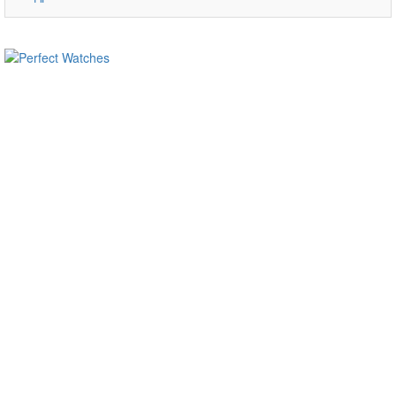
ساعات ماركة مقلدة
super clone watches